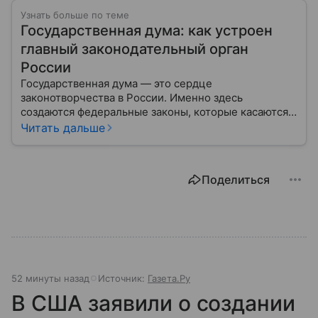
Узнать больше по теме
Государственная дума: как устроен
главный законодательный орган
России
Государственная дума — это сердце
законотворчества в России. Именно здесь
создаются федеральные законы, которые касаются
жизни каждого гражданина: от образования и
Читать дальше
медицины до налогов и внешней политики. В статье
разберем, как устроена Дума.
Поделиться
52 минуты назад
Источник:
Газета.Ру
В США заявили о создании