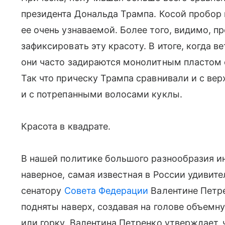
президента Дональда Трампа. Косой пробор
ее очень узнаваемой. Более того, видимо, п
зафиксировать эту красоту. В итоге, когда в
они часто задираются монолитным пластом
Так что прическу Трампа сравнивали и с ве
и с потрепанными волосами куклы.
Красота в квадрате.
В нашей политике большого разнообразия ин
наверное, самая известная в России удивит
сенатору
Совета Федерации
Валентине Петре
подняты наверх, создавая на голове объемн
или горку. Валентина Петренко утверждает, ч