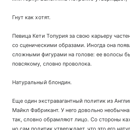
Гнут как хотят.
Певица Кети Топурия за свою карьеру част
со сценическими образами. Иногда она появ
сложными фигурами на голове: ее волосы б
повсякому, словно проволока.
Натуральный блондин.
Еще один экстравагантный политик из Англ
Майкл Фабрикант. У него довольно необычн
так, словно обрамляют лицо. Со стороны каж
но сам политик утверждает, что это его нат