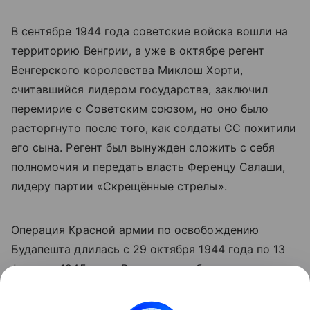
В сентябре 1944 года советские войска вошли на
территорию Венгрии, а уже в октябре регент
Венгерского королевства Миклош Хорти,
считавшийся лидером государства, заключил
перемирие с Советским союзом, но оно было
расторгнуто после того, как солдаты СС похитили
его сына. Регент был вынужден сложить с себя
полномочия и передать власть Ференцу Салаши,
лидеру партии «Скрещённые стрелы».
Операция Красной армии по освобождению
Будапешта длилась с 29 октября 1944 года по 13
февраля 1945 года. В результате была уничтожена
188-тысячная группировка врага, выведена из
войны Венгрия.