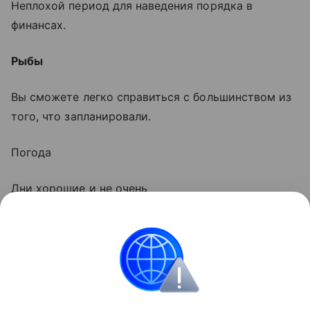
Неплохой период для наведения порядка в
финансах.
Рыбы
Вы сможете легко справиться с большинством из
того, что запланировали.
Погода
Дни хорошие и не очень
По прогнозу Лаборатории солнечной астрономии
РАН и ИСЗФ, возможно возмущение магнитосферы
6 августа. Слабые магнитные бури - 5-7 августа.
Благоприятные дни (по данным астрологов): 15.