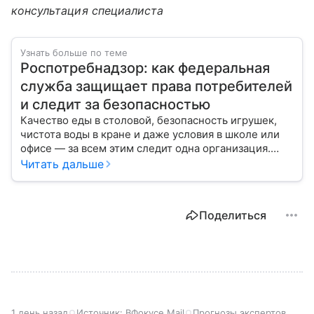
консультация специалиста
Узнать больше по теме
Роспотребнадзор: как федеральная
служба защищает права потребителей
и следит за безопасностью
Качество еды в столовой, безопасность игрушек,
чистота воды в кране и даже условия в школе или
офисе — за всем этим следит одна организация.
Роспотребнадзор — федеральная служба, которая
Читать дальше
защищает права потребителей и следит за
санитарной безопасностью. В статье расскажем, как
устроена эта служба, чем она занимается и почему
Поделиться
её работа важна для каждого жителя России.
1 день назад
Источник:
ВФокусе Mail
Прогнозы экспертов