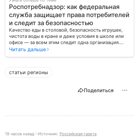
Узнать больше по теме
Роспотребнадзор: как федеральная
служба защищает права потребителей
и следит за безопасностью
Качество еды в столовой, безопасность игрушек,
чистота воды в кране и даже условия в школе или
офисе — за всем этим следит одна организация.
Роспотребнадзор — федеральная служба, которая
Читать дальше
защищает права потребителей и следит за
санитарной безопасностью. В статье расскажем, как
устроена эта служба, чем она занимается и почему
статьи регионы
её работа важна для каждого жителя России.
Поделиться
19 часов назад
Источник:
Российская газета