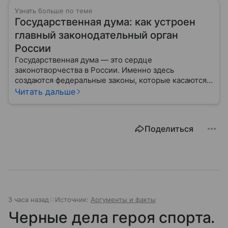
Узнать больше по теме
Государственная дума: как устроен
главный законодательный орган
России
Государственная дума — это сердце
законотворчества в России. Именно здесь
создаются федеральные законы, которые касаются
жизни каждого гражданина: от образования и
Читать дальше
медицины до налогов и внешней политики. В статье
разберем, как устроена Дума.
Поделиться
3 часа назад
Источник:
Аргументы и факты
Черные дела героя спорта.