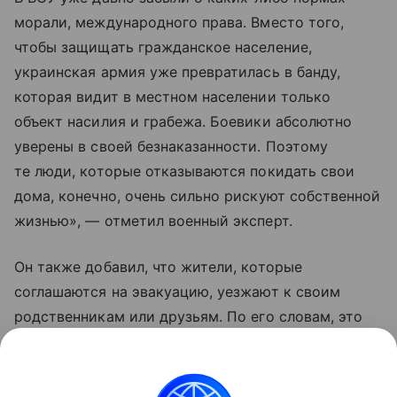
морали, международного права. Вместо того,
чтобы защищать гражданское население,
украинская армия уже превратилась в банду,
которая видит в местном населении только
объект насилия и грабежа. Боевики абсолютно
уверены в своей безнаказанности. Поэтому
те люди, которые отказываются покидать свои
дома, конечно, очень сильно рискуют собственной
жизнью», — отметил военный эксперт.
Он также добавил, что жители, которые
соглашаются на эвакуацию, уезжают к своим
родственникам или друзьям. По его словам, это
те люди, которые еще верят Владимиру
Зеленскому, что «он принесет счастье Украине
и якобы победит Москву».