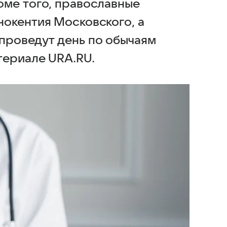
оме того, православные
окентия Московского, а
проведут день по обычаям
териале URA.RU.