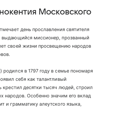
ннокентия Московского
отмечает день прославления святителя
т выдающийся миссионер, прозванный
лет своей жизни просвещению народов
овов.
 родился в 1797 году в семье пономаря
роявил себя как талантливый
ль крестил десятки тысяч людей, строил
х народов. Особенно значим его вклад
ит и грамматику алеутского языка,