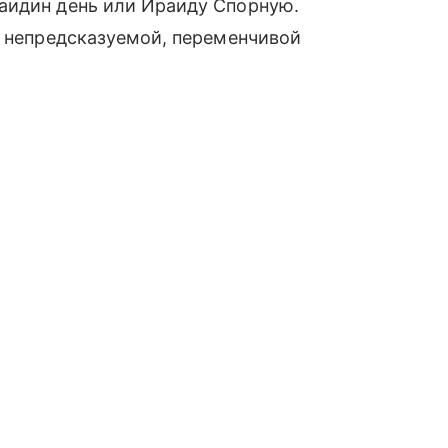
аидин день или Ираиду Спорную.
а непредсказуемой, переменчивой