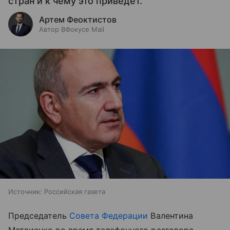
стран и к чему это приведет.
Артем Феоктистов
Автор ВФокусе Mail
Источник:
Российская газета
Председатель
Совета Федерации
Валентина
Матвиенко во время телефонного разговора