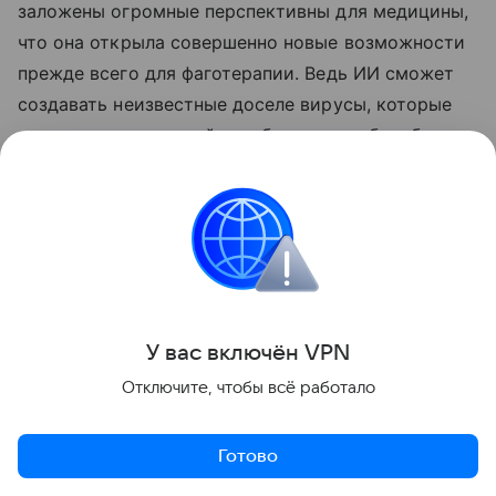
заложены огромные перспективны для медицины,
что она открыла совершенно новые возможности
прежде всего для фаготерапии. Ведь ИИ сможет
создавать неизвестные доселе вирусы, которые
станут альтернативой антибиотикам в борьбе с
устойчивыми к ним бактериями. Как известно,
именно резистентность бактерий к лекарствам
уже названа одной из главных проблем XX века.
Более того, кое-кто уже фантазирует о создании
искусственной жизни.
У вас включ
ён
V
P
N
Отключите, чтобы всё работало
Готово