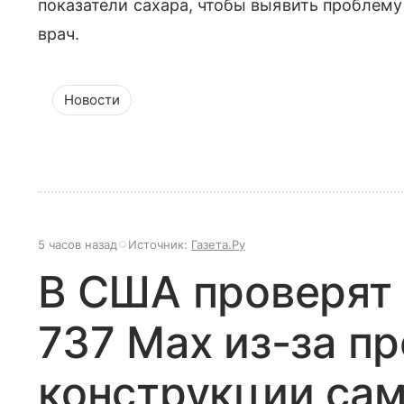
показатели сахара, чтобы выявить проблему
врач.
Новости
5 часов назад
Источник:
Газета.Ру
В США проверят 
737 Max из-за п
конструкции са