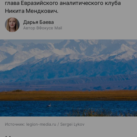
глава Евразийского аналитического клуба
Никита Мендкович.
Дарья Баева
Автор ВФокусе Mail
Источник:
legion-media.ru / Sergei Lykov