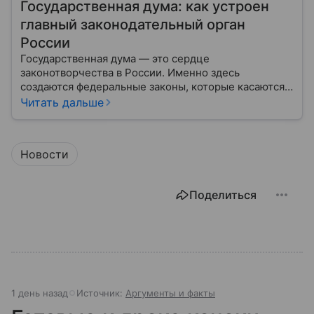
Государственная дума: как устроен
главный законодательный орган
России
Государственная дума — это сердце
законотворчества в России. Именно здесь
создаются федеральные законы, которые касаются
жизни каждого гражданина: от образования и
Читать дальше
медицины до налогов и внешней политики. В статье
разберем, как устроена Дума.
Новости
Поделиться
1 день назад
Источник:
Аргументы и факты