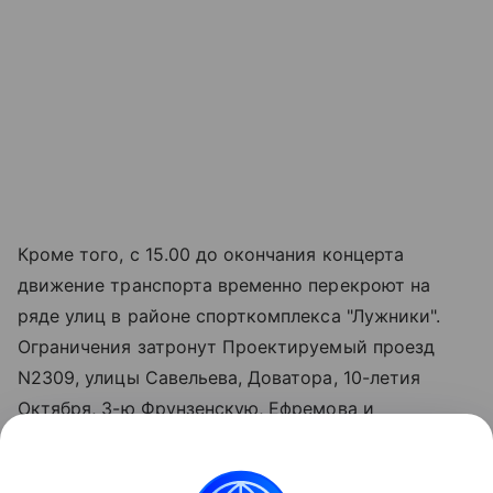
Кроме того, с 15.00 до окончания концерта
движение транспорта временно перекроют на
ряде улиц в районе спорткомплекса "Лужники".
Ограничения затронут Проектируемый проезд
N2309, улицы Савельева, Доватора, 10-летия
Октября, 3-ю Фрунзенскую, Ефремова и
Трубецкую, а также съезд с Хамовнического Вала
на Доватора (с 08.00).