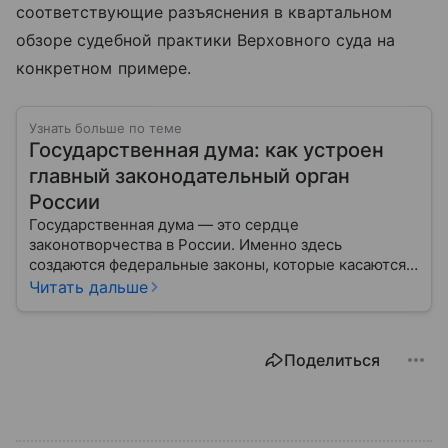
соответствующие разъяснения в квартальном
обзоре судебной практики Верховного суда на
конкретном примере.
Узнать больше по теме
Государственная дума: как устроен
главный законодательный орган
России
Государственная дума — это сердце
законотворчества в России. Именно здесь
создаются федеральные законы, которые касаются
жизни каждого гражданина: от образования и
Читать дальше
медицины до налогов и внешней политики. В статье
разберем, как устроена Дума.
Поделиться