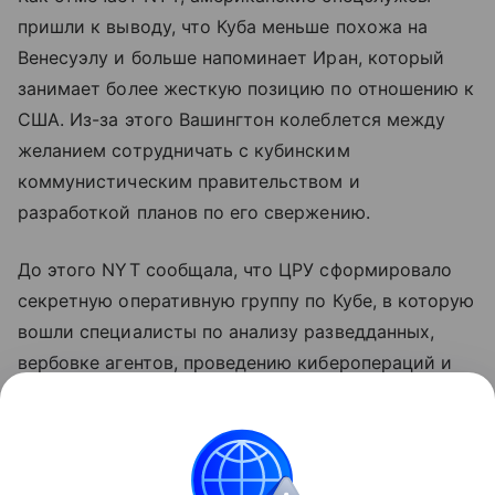
пришли к выводу, что Куба меньше похожа на
Венесуэлу и больше напоминает Иран, который
занимает более жесткую позицию по отношению к
США. Из-за этого Вашингтон колеблется между
желанием сотрудничать с кубинским
коммунистическим правительством и
разработкой планов по его свержению.
До этого NYT сообщала, что ЦРУ сформировало
секретную оперативную группу по Кубе, в которую
вошли специалисты по анализу разведданных,
вербовке агентов, проведению киберопераций и
тайных операций. Группа попытается добиться
раскола в политической элите Кубы и
способствовать приходу к власти политиков,
готовых учитывать требования американского