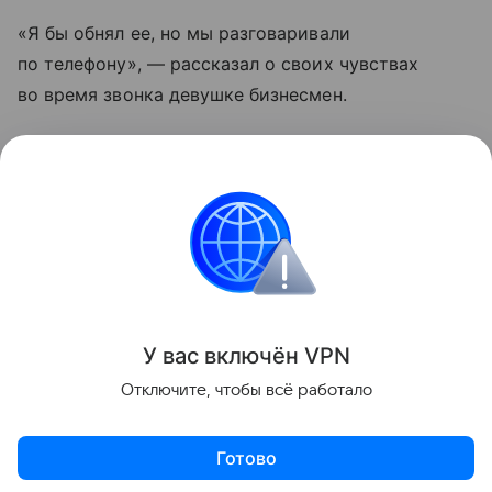
«Я бы обнял ее, но мы разговаривали
по телефону», — рассказал о своих чувствах
во время звонка девушке бизнесмен.
Итальянка оплатила мусорной компании все
расходы, связанные с поиском ее билета. Приз
девушка уже забрала.
Италия
Новости
Забавное
Поделиться
У вас включ
ён
V
P
N
Отключите, чтобы всё работало
Готово