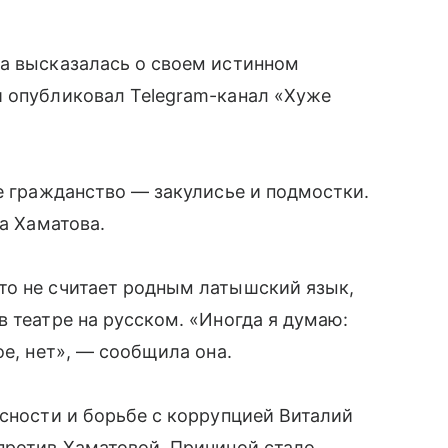
ва высказалась о своем истинном
и опубликовал Telegram-канал «Хуже
ое гражданство — закулисье и подмостки.
ла Хаматова.
то не считает родным латышский язык,
в театре на русском. «Иногда я думаю:
ое, нет», — сообщила она.
асности и борьбе с коррупцией Виталий
против Хаматовой. Причиной стало