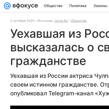
Общество
Политика
Законы
2 октября 2025
Источник:
Lenta.Ru
Общество
Уехавшая из Рос
высказалась о с
гражданстве
Уехавшая из России актриса Чулп
своем истинном гражданстве. От
опубликовал Telegram-канал «Хуж