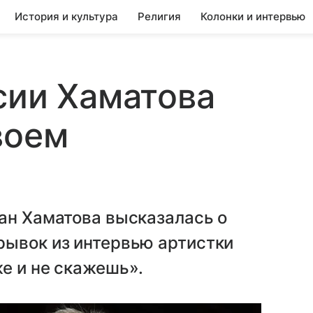
История и культура
Религия
Колонки и интервью
сии Хаматова
воем
ан Хаматова высказалась о
рывок из интервью артистки
е и не скажешь».