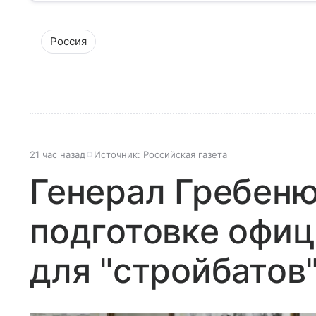
Россия
21 час назад
Источник:
Российская газета
Генерал Гребеню
подготовке офиц
для "стройбатов