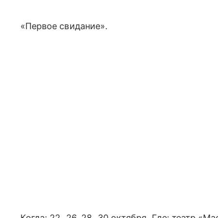
«Первое свидание».
Когда: 22−26, 28−30 октября. Где: театр «Мас