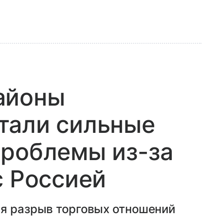
айоны
тали сильные
проблемы из-за
с Россией
ся разрыв торговых отношений