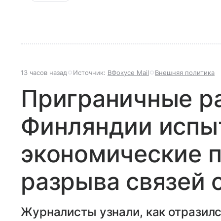
13 часов назад
Источник:
ВФокусе Mail
Внешняя политика
Приграничные р
Финляндии испы
экономические 
разрыва связей 
Журналисты узнали, как отразил