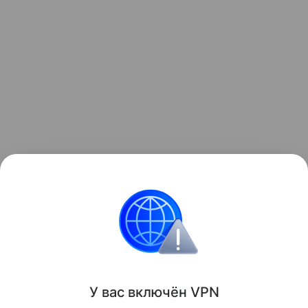
Ранее "РГ" рассказывала о том, какие
электромобили пользуются спросом на китайском
рынке.
Поделиться
У вас включ
ён
V
P
N