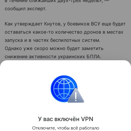
в течение ближайших двух-трех недель», —
сообщил эксперт.
Как утверждает Кнутов, у боевиков ВСУ еще будет
оставаться какое-то количество дронов в местах
запуска и в частях беспилотных систем.
Однако уже скоро можно будет заметить
снижение активности украинских БПЛА.
Проблемы должны коснуться в первую очередь
летательных аппаратов средней и высокой
дальности.
Украина
Россия
Армия
Внешняя политик
Поделиться
У вас включ
ён
V
P
N
Отключите, чтобы всё работало