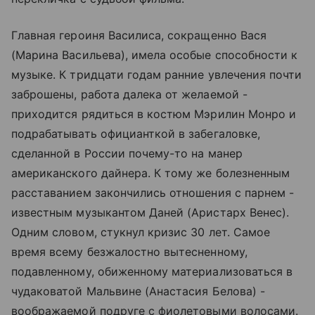
Главная героиня Василиса, сокращенно Вася
(Марина Васильева), имела особые способности к
музыке. К тридцати годам ранние увлечения почти
заброшены, работа далека от желаемой -
приходится рядиться в костюм Мэрилин Монро и
подрабатывать официанткой в забегаловке,
сделанной в России почему-то на манер
американского дайнера. К тому же болезненным
расставанием закончились отношения с парнем -
известным музыкантом Даней (Аристарх Венес).
Одним словом, стукнул кризис 30 лет. Самое
время всему безжалостно вытесненному,
подавленному, обиженному материализоваться в
чудаковатой Мальвине (Анастасия Белова) -
воображаемой подруге с фиолетовыми волосами.