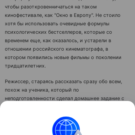
чтобы разоткровенничаться на таком
кинофестивале, как "Окно в Европу". Не стоило
хотя бы использовать очевидные формулы
психологических бестселлеров, которые со
временем еще, как оказалось, и устарели в
отношении российского кинематографа, в
котором появились новые фильмы о поколении
тридцатилетних.
Режиссер, стараясь рассказать сразу обо всем,
похож на ученика, который по
неподготовленности сделал домашнее задание с
помощью ИИ и заробел перед учителем,
проговорившись и выдав себя: "Для более точного
ответа уточните…". А мастерство режиссуры
заключается в том числе в умении остановиться и