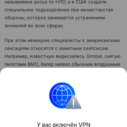
называемые досье по НЛО, а в США создали
специальное подразделение при министерстве
обороны, которое занимается устранением
аномалий во всех сферах.
При этом немецкие специалисты к американским
сенсациям относятся с заметным скепсисом.
Например, известную видеозапись Gimbal, снятую
пилотами ВМС, Келер назвал обычным воздушным
шаром, а кажущуюся высокую скорость объекта
объяснил оптической иллюзией из-за движения
самого истребителя.
Германия
Новости
Общество
Поделиться
У вас включ
ён
V
P
N