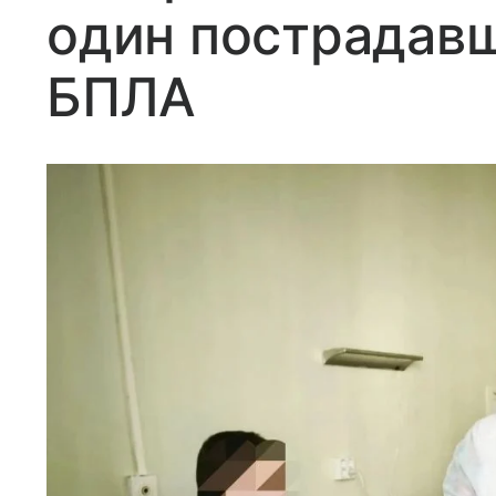
один пострадавш
БПЛА