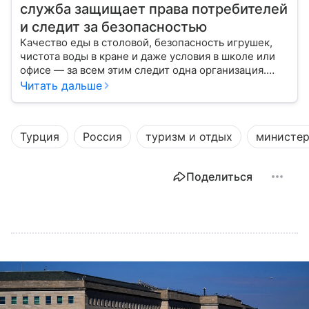
служба защищает права потребителей
и следит за безопасностью
Качество еды в столовой, безопасность игрушек,
чистота воды в кране и даже условия в школе или
офисе — за всем этим следит одна организация.
Роспотребнадзор — федеральная служба, которая
Читать дальше
защищает права потребителей и следит за
санитарной безопасностью. В статье расскажем, как
устроена эта служба, чем она занимается и почему
Турция
Россия
туризм и отдых
министер
её работа важна для каждого жителя России.
Поделиться