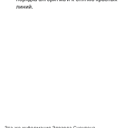
линий.
Эта же информация Эдварда Сноудена