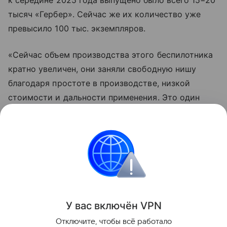
к середине 2025 года выпущено было всего 15−20
тысяч «Гербер». Сейчас же их количество уже
превысило 100 тыс. экземпляров.
«Сейчас объем производства этого беспилотника
кратно увеличен, они заняли свободную нишу
благодаря простоте в производстве, низкой
стоимости и дальности применения. Это один
из самых массовых дронов, разработанных
и производящихся в России», — заключил
эксперт.
Украина
Россия
Армия
Внешняя политик
Поделиться
У вас включ
ён
V
P
N
Отключите, чтобы всё работало