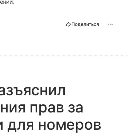
ений.
Поделиться
азъяснил
ния прав за
и для номеров