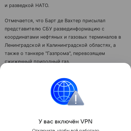
и разведкой НАТО.
Отмечается, что Барт де Вахтер присылал
представителю СБУ развединформацию с
координатами нефтяных и газовых терминалов в
Ленинградской и Калининградской областях, а
также о танкере "Газпрома", перевозящем
сжиженный природный газ.
"Мы документально подтверждаем то, что НАТО
принимает прямое участие в ударах по
территории России", - приводит агентство
заявление хакеров.
Поделиться
У вас включ
ён
V
P
N
Отключите, чтобы всё работало