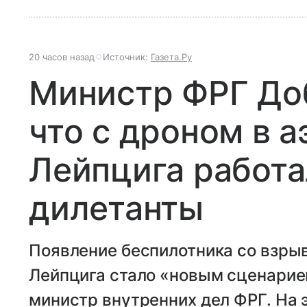
20 часов назад
Источник:
Газета.Ру
Министр ФРГ Доб
что с дроном в 
Лейпцига работа
дилетанты
Появление беспилотника со взры
Лейпцига стало «новым сценарие
министр внутренних дел ФРГ. На 