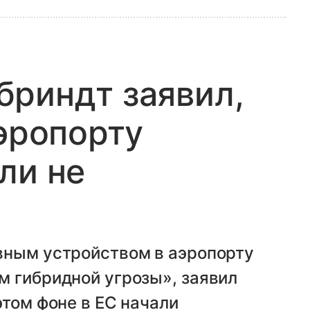
риндт заявил,
аэропорту
ли не
вным устройством в аэропорту
м гибридной угрозы», заявил
этом фоне в ЕС начали