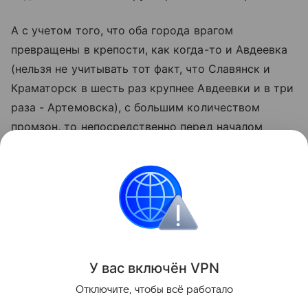
А с учетом того, что оба города врагом
превращены в крепости, как когда-то и Авдеевка
(нельзя не учитывать тот факт, что Славянск и
Краматорск в шесть раз крупнее Авдеевки и в три
раза - Артемовска), с большим количеством
промзон, то непосредственно перед началом
штурма и во время него наша авиация и
артиллерия будут поддерживать наземные
подразделения.
Подготовил Андрей Полынский
Поделиться
У вас включ
ён
V
P
N
Отключите, чтобы всё работало