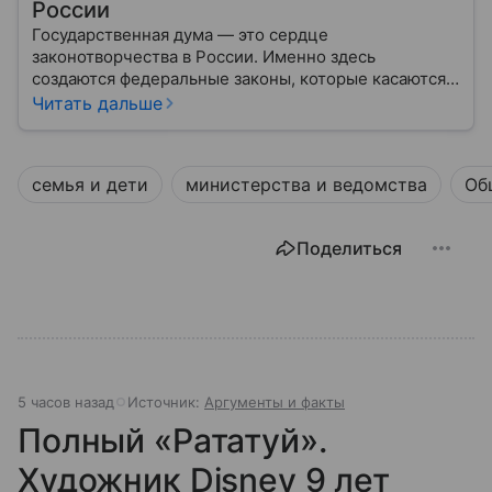
России
Государственная дума — это сердце
законотворчества в России. Именно здесь
создаются федеральные законы, которые касаются
жизни каждого гражданина: от образования и
Читать дальше
медицины до налогов и внешней политики. В статье
разберем, как устроена Дума.
семья и дети
министерства и ведомства
Об
Поделиться
5 часов назад
Источник:
Аргументы и факты
Полный «Рататуй».
Художник Disney 9 лет