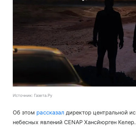
Источник:
Газета.Ру
Об этом
рассказал
директор центральной ис
небесных явлений CENAP Хансйюрген Келер.