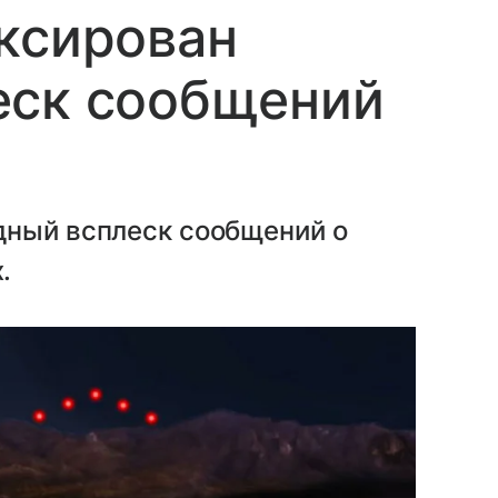
ксирован
еск сообщений
дный всплеск сообщений о
.