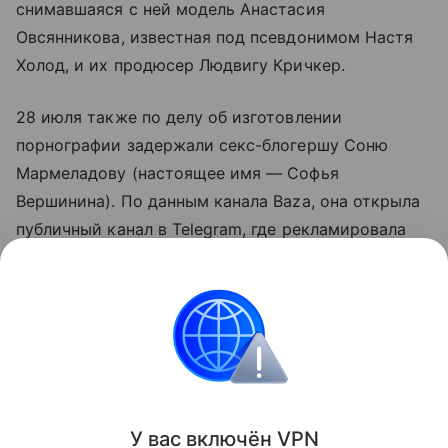
снимавшаяся с ней модель Анастасия
Овсянникова, известная под псевдонимом Настя
Холод, и их продюсер Людвигу Кричкер.
28 июля также по делу об изготовлении
порнографии задержали секс-блогершу Соню
Мармеладову (настоящее имя — Софья
Вершинина). По данным канала Baza, она открыла
публичный канал в Telegram, где рекламировала
приватные чаты. После оплаты подписчики
получали доступ к эротическим видео с ее
участием. ~За год она заработала 30 млн рублей~.
31 июля Вершинину приговорили к трем годам
колонии условно.
Поделиться
У вас включ
ён
V
P
N