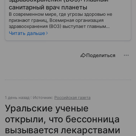
санитарный врач планеты
В современном мире, где угрозы здоровью не
признают границ, Всемирная организация
здравоохранения (ВОЗ) выступает главным
координатором глобального здравоохранения. Эта
Читать дальше
организация не просто борется с эпидемиями, а
провозглашает здоровье фундаментальным правом
человека, работая над его реализацией для
Поделиться
миллиардов людей. Как устроен этот «командный
центр», с какими вызовами он сталкивается в 2026
году и почему его деятельность часто критикуют —
узнайте в нашей статье.
1 день назад
Источник:
Российская газета
Уральские ученые
открыли, что бессонница
вызывается лекарствами