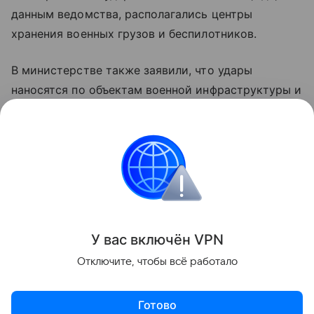
данным ведомства, располагались центры
хранения военных грузов и беспилотников.
В министерстве также заявили, что удары
наносятся по объектам военной инфраструктуры и
предприятиям оборонно-промышленного
комплекса Украины с применением высокоточного
оружия и беспилотных летательных аппаратов.
Украина
Финляндия
Россия
Внешняя пол
Поделиться
У вас включ
ён
V
P
N
Отключите, чтобы всё работало
Готово