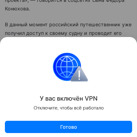
Конюхова.
В данный момент российский путешественник уже
получил доступ к своему судну и проводит его
осмотр. Сообщается, что носовой отсек лодки
остался сухим, а кормовые отсеки заполнены
водой.
Россия
Знаменитости
Туризм
Новости
Поделиться
У вас включ
ён
V
P
N
Отключите, чтобы всё работало
Готово