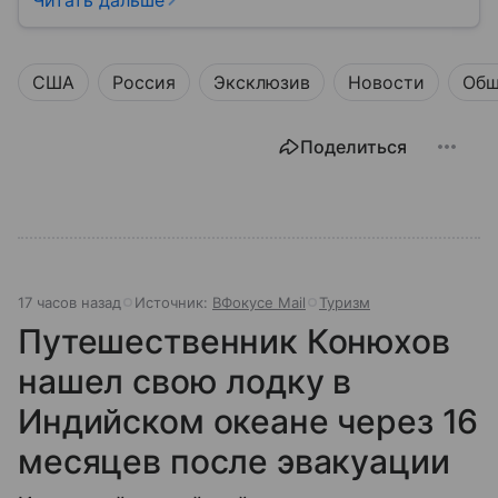
медицины до налогов и внешней политики. В статье
разберем, как устроена Дума.
США
Россия
Эксклюзив
Новости
Общ
Поделиться
17 часов назад
Источник:
ВФокусе Mail
Туризм
Путешественник Конюхов
нашел свою лодку в
Индийском океане через 16
месяцев после эвакуации