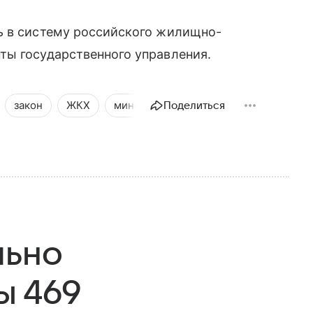
ь в систему российского жилищно-
ты государственного управления.
закон
ЖКХ
министерства и ведомства
Депут
Поделиться
льно
ы 469