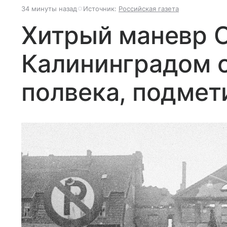
34 минуты назад
Источник:
Российская газета
Хитрый маневр С
Калининградом с
полвека, подмет