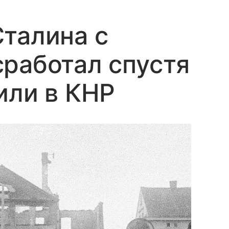
талина с
работал спустя
или в КНР