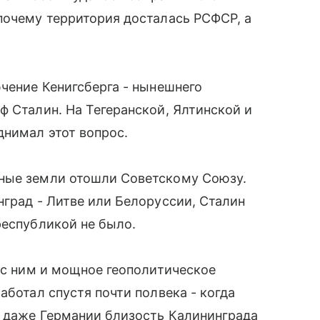
почему территория досталась РСФСР, а
ючение Кенигсберга - нынешнего
ф Сталин. На Тегеранской, Ялтинской и
днимал этот вопрос.
ные земли отошли Советскому Союзу.
нград - Литве или Белоруссии, Сталин
республикой не было.
е с ним и мощное геополитическое
аботал спустя почти полвека - когда
и даже Германии близость Калининграда