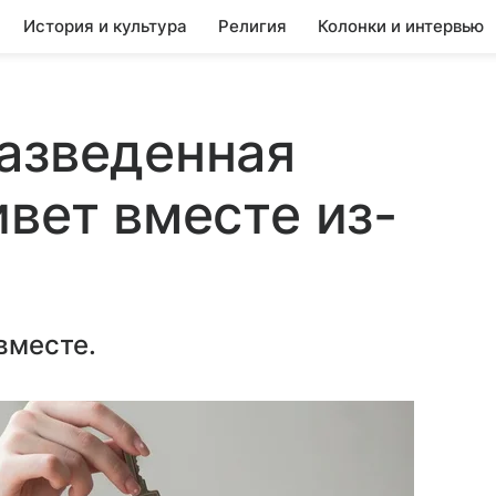
История и культура
Религия
Колонки и интервью
азведенная
ивет вместе из-
вместе.