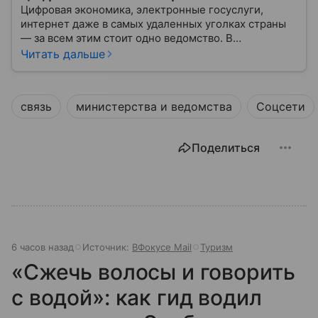
Цифровая экономика, электронные госуслуги,
интернет даже в самых удаленных уголках страны
— за всем этим стоит одно ведомство. В
повседневной речи его называют просто
Читать дальше
«Минцифры», но официальное название звучит куда
длиннее. Это министерство — своего рода
цифровой «мозг» России, который отвечает за
связь
министерства и ведомства
Соцсети
развитие технологий, связь и информационную
среду. В статье разберем, что такое Минцифры, чем
оно занимается и как его работа влияет на жизнь
Поделиться
каждого из нас.
6 часов назад
Источник:
ВФокусе Mail
Туризм
«Сжечь волосы и говорить
с водой»: как гид водил