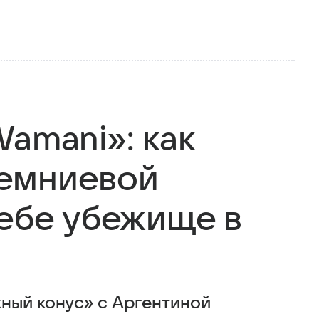
amani»: как
емниевой
себе убежище в
ный конус» с Аргентиной