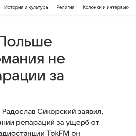
История и культура
Религия
Колонки и интервью
 Польше
рмания не
арации за
Радослав Сикорский заявил,
мании репараций за ущерб от
радиостанции TokFM он