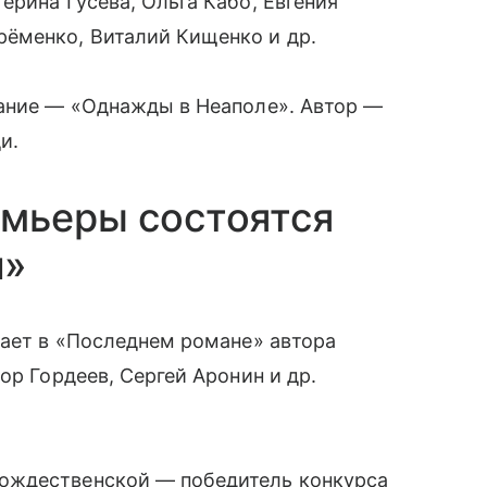
ерина Гусева, Ольга Кабо, Евгения
ёменко, Виталий Кищенко и др.
вание — «Однажды в Неаполе». Автор —
и.
емьеры состоятся
й»
рает в «Последнем романе» автора
ор Гордеев, Сергей Аронин и др.
ождественской — победитель конкурса