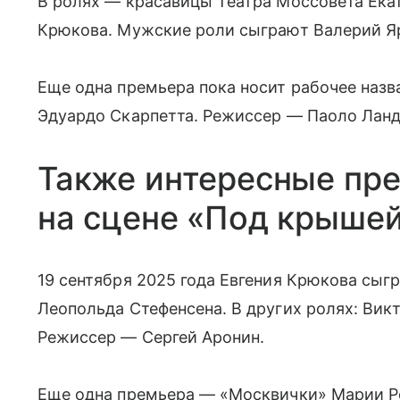
В ролях — красавицы Театра Моссовета Екат
Крюкова. Мужские роли сыграют Валерий Яр
Еще одна премьера пока носит рабочее наз
Эдуардо Скарпетта. Режиссер — Паоло Ланд
Также интересные пр
на сцене «Под крыше
19 сентября 2025 года Евгения Крюкова сыг
Леопольда Стефенсена. В других ролях: Викт
Режиссер — Сергей Аронин.
Еще одна премьера — «Москвички» Марии Р