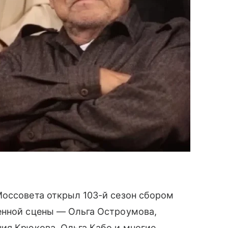
Моссовета открыл 103-й сезон сбором
енной сцены — Ольга Остроумова,
ия Крюкова, Ольга Кабо и многие