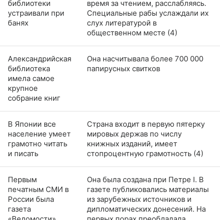
библиотеки
время за чтением, расслабляясь.
устраивали при
Специальные рабы услаждали их
банях
слух литературой в
общественном месте (4)
Александрийская
Она насчитывала более 700 000
библиотека
папирусных свитков
имела самое
крупное
собрание книг
В Японии все
Страна входит в первую пятерку
население умеет
мировых держав по числу
грамотно читать
книжных изданий, имеет
и писать
стопроцентную грамотность (4)
Первым
Она была создана при Петре I. В
печатным СМИ в
газете публиковались материалы
России была
из зарубежных источников и
газета
дипломатических донесений. На
«Ведомости»
первых порах преобладала