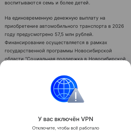
воспитываются семь и более детей.
На единовременную денежную выплату на
приобретение автомобильного транспорта в 2026
году предусмотрено 57,5 млн рублей.
Финансирование осуществляется в рамках
государственной программы Новосибирской
области "Социальная поддержка в Новосибирской
области", утверждённой постановлением
Правительства региона.
Всего, начиная с 2012 года, автомобили вручены
276 многодетным семьям.
Поделиться
У вас включ
ён
V
P
N
Отключите, чтобы всё работало