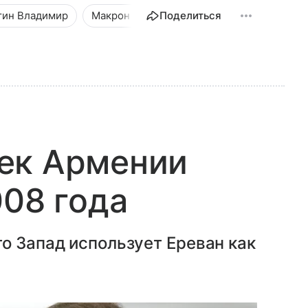
тин Владимир
Макрон Эмманюэль
Поделиться
Новости
Обще
ек Армении
008 года
о Запад использует Ереван как