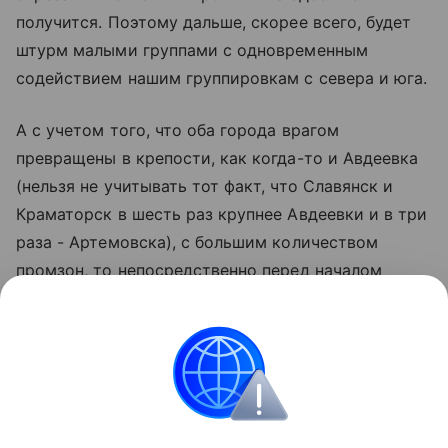
получится. Поэтому дальше, скорее всего, будет
штурм малыми группами с одновременным
содействием нашим группировкам с севера и юга.
А с учетом того, что оба города врагом
превращены в крепости, как когда-то и Авдеевка
(нельзя не учитывать тот факт, что Славянск и
Краматорск в шесть раз крупнее Авдеевки и в три
раза - Артемовска), с большим количеством
промзон, то непосредственно перед началом
штурма и во время него наша авиация и
артиллерия будут поддерживать наземные
подразделения.
Подготовил Андрей Полынский