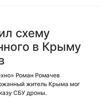
ил схему
нного в Крыму
в
ехно» Роман Ромачев
держанный житель Крыма мог
казу СБУ дроны.