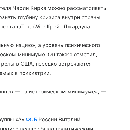
ятеля Чарли Кирка можно рассматривать
знать глубину кризиса внутри страны.
 порталаTruthWire Крейг Джардула.
льную нацию», а уровень психического
ческом минимуме. Он также отметил,
трелы в США, нередко встречаются
емых в психиатрии.
анцев — на историческом минимуме», —
руппы «А»
ФСБ
России Виталий
то произошедшее было политическим