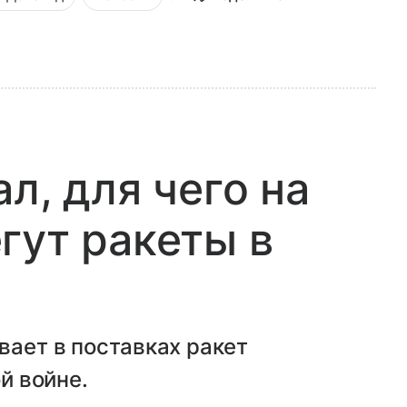
л, для чего на
гут ракеты в
вает в поставках ракет
ой войне.