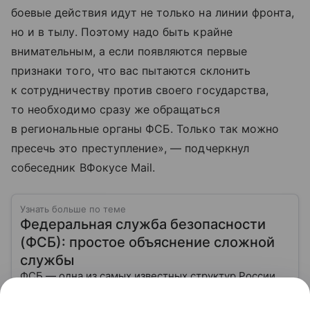
боевые действия идут не только на линии фронта,
но и в тылу. Поэтому надо быть крайне
внимательным, а если появляются первые
признаки того, что вас пытаются склонить
к сотрудничеству против своего государства,
то необходимо сразу же обращаться
в региональные органы ФСБ. Только так можно
пресечь это преступление», — подчеркнул
собеседник ВФокусе Mail.
Узнать больше по теме
Федеральная служба безопасности
(ФСБ): простое объяснение сложной
службы
ФСБ — одна из самых известных структур России,
которая всегда окружена ореолом загадочности. О
ней слышали все, но мало кто понимает, чем