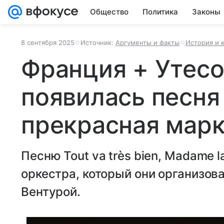
Общество
Политика
Законы
8 сентября 2025
Источник:
Аргументы и факты
История и 
Франция + Утесо
появилась песня
прекрасная мар
Песню Tout va très bien, Madame 
оркестра, который они организов
Вентурой.