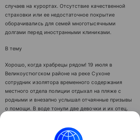
случаев на курортах. Отсутствие качественной
страховки или ее недостаточное покрытие
оборачивались для семей многотысячными
долгами перед иностранными клиниками.
В тему
Хорошо, когда храбрецы рядом! 19 июля в
Великоустюгском районе на реке Сухоне
сотрудник изолятора временного содержания
местного отдела полиции отдыхал на пляже с
родными и внезапно услышал отчаянные призывы
о помощи. В воде тонули две девочки и их отец.
Сотрудник бросился в воду и вместе с другими
отдыхающими вытащил сначала одного ребенка -
второй смог выбраться самостоятельно. Затем