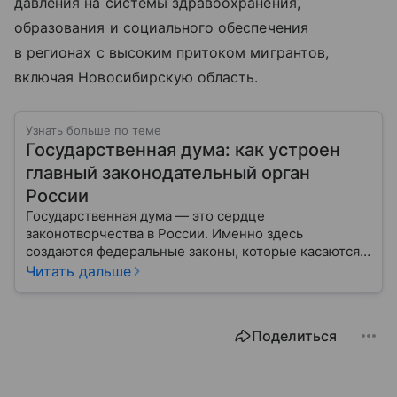
давления на системы здравоохранения,
образования и социального обеспечения
в регионах с высоким притоком мигрантов,
включая Новосибирскую область.
Узнать больше по теме
Государственная дума: как устроен
главный законодательный орган
России
Государственная дума — это сердце
законотворчества в России. Именно здесь
создаются федеральные законы, которые касаются
жизни каждого гражданина: от образования и
Читать дальше
медицины до налогов и внешней политики. В статье
разберем, как устроена Дума.
Поделиться