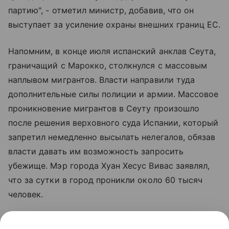
партию", - отметил министр, добавив, что он
выступает за усиление охраны внешних границ ЕС.
Напомним, в конце июля испанский анклав Сеута,
граничащий с Марокко, столкнулся с массовым
наплывом мигрантов. Власти направили туда
дополнительные силы полиции и армии. Массовое
проникновение мигрантов в Сеуту произошло
после решения верховного суда Испании, который
запретил немедленно высылать нелегалов, обязав
власти давать им возможность запросить
убежище. Мэр города Хуан Хесус Вивас заявлял,
что за сутки в город проникли около 60 тысяч
человек.
На фоне кризиса премьер-министр Италии